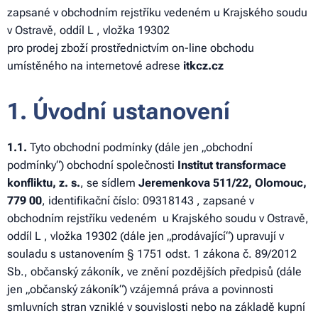
zapsané v obchodním rejstříku vedeném u Krajského soudu
v Ostravě, oddíl L , vložka 19302
pro prodej zboží prostřednictvím on-line obchodu
umístěného na internetové adrese
itkcz.cz
1. Úvodní ustanovení
1.1.
Tyto obchodní podmínky (dále jen „obchodní
podmínky“) obchodní společnosti
Institut transformace
konfliktu, z. s.
, se sídlem
Jeremenkova 511/22, Olomouc,
779 00
, identifikační číslo: 09318143
, zapsané v
obchodním rejstříku vedeném
u Krajského soudu v Ostravě,
oddíl L , vložka 19302 (dále jen „prodávající“) upravují v
souladu s ustanovením § 1751 odst. 1 zákona č. 89/2012
Sb., občanský zákoník, ve znění pozdějších předpisů (dále
jen „občanský zákoník“) vzájemná práva a povinnosti
smluvních stran vzniklé v souvislosti nebo na základě kupní