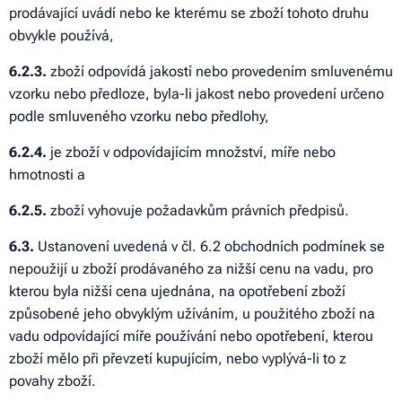
prodávající uvádí nebo ke kterému se zboží tohoto druhu
obvykle používá,
6
.2.3.
zboží odpovídá jakostí nebo provedením smluvenému
vzorku nebo předloze, byla-li jakost nebo provedení určeno
podle smluveného vzorku nebo předlohy,
6
.2.4.
je zboží v odpovídajícím množství, míře nebo
hmotnosti a
6
.2.5.
zboží vyhovuje požadavkům právních předpisů.
6
.3.
Ustanovení uvedená v čl. 6.2 obchodních podmínek se
nepoužijí u zboží prodávaného za nižší cenu na vadu, pro
kterou byla nižší cena ujednána, na opotřebení zboží
způsobené jeho obvyklým užíváním, u použitého zboží na
vadu odpovídající míře používání nebo opotřebení, kterou
zboží mělo při převzetí kupujícím, nebo vyplývá-li to z
povahy zboží.