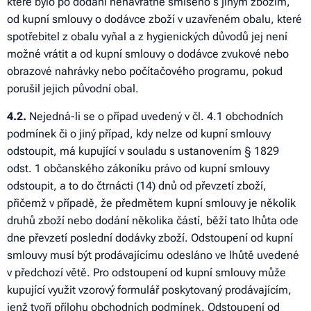
které bylo po dodání nenávratně smíseno s jiným zbožím,
od kupní smlouvy o dodávce zboží v uzavřeném obalu, které
spotřebitel z obalu vyňal a z hygienických důvodů jej není
možné vrátit a od kupní smlouvy o dodávce zvukové nebo
obrazové nahrávky nebo počítačového programu, pokud
porušil jejich původní obal.
4
.2.
Nejedná-li se o případ uvedený v čl. 4.1 obchodních
podmínek či o jiný případ, kdy nelze od kupní smlouvy
odstoupit, má kupující v souladu s ustanovením § 1829
odst. 1 občanského zákoníku právo od kupní smlouvy
odstoupit, a to do čtrnácti (14) dnů od převzetí zboží,
přičemž v případě, že předmětem kupní smlouvy je několik
druhů zboží nebo dodání několika částí, běží tato lhůta ode
dne převzetí poslední dodávky zboží. Odstoupení od kupní
smlouvy musí být prodávajícímu odesláno ve lhůtě uvedené
v předchozí větě. Pro odstoupení od kupní smlouvy může
kupující využit vzorový formulář poskytovaný prodávajícím,
jenž tvoří přílohu obchodních podmínek. Odstoupení od