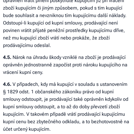
oprávněn vrátit plnění poskytnuté kupujícím již při vrácení
zboží kupujícím či jiným způsobem, pokud s tím kupující
bude souhlasit a nevzniknou tím kupujícímu další náklady.
Odstoupí-li kupující od kupní smlouvy, prodávající není
povinen vrátit přijaté peněžní prostředky kupujícímu dříve,
než mu kupující zboží vrátí nebo prokáže, že zboží
prodávajícímu odeslal.
4
.5.
Nárok na úhradu škody vzniklé na zboží je prodávající
oprávněn jednostranně započíst proti nároku kupujícího na
vrácení kupní ceny.
4
.6.
V případech, kdy má kupující v souladu s ustanovením
§ 1829 odst. 1 občanského zákoníku právo od kupní
smlouvy odstoupit, je prodávající také oprávněn kdykoliv od
kupní smlouvy odstoupit, a to až do doby převzetí zboží
kupujícím. V takovém případě vrátí prodávající kupujícímu
kupní cenu bez zbytečného odkladu, a to bezhotovostně na
účet určený kupujícím.