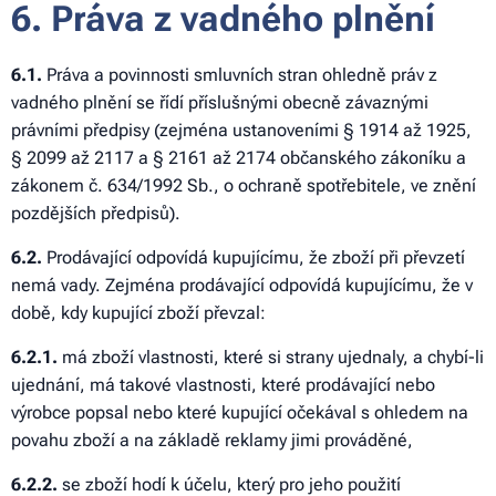
6. Práva z vadného plnění
6.1.
Práva a povinnosti smluvních stran ohledně práv z
vadného plnění se řídí příslušnými obecně závaznými
právními předpisy (zejména ustanoveními § 1914 až 1925,
§ 2099 až 2117 a § 2161 až 2174 občanského zákoníku a
zákonem č. 634/1992 Sb., o ochraně spotřebitele, ve znění
pozdějších předpisů).
6
.2.
Prodávající odpovídá kupujícímu, že zboží při převzetí
nemá vady. Zejména prodávající odpovídá kupujícímu, že v
době, kdy kupující zboží převzal:
6
.2.1.
má zboží vlastnosti, které si strany ujednaly, a chybí-li
ujednání, má takové vlastnosti, které prodávající nebo
výrobce popsal nebo které kupující očekával s ohledem na
povahu zboží a na základě reklamy jimi prováděné,
6
.2.2.
se zboží hodí k účelu, který pro jeho použití