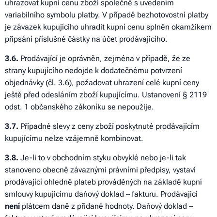
uhrazovat kupní cenu zboží společně s uvedením
variabilního symbolu platby. V případě bezhotovostní platby
je závazek kupujícího uhradit kupní cenu splněn okamžikem
připsání příslušné částky na účet prodávajícího.
3
.6.
Prodávající je oprávněn, zejména v případě, že ze
strany kupujícího nedojde k dodatečnému potvrzení
objednávky (čl. 3.6), požadovat uhrazení celé kupní ceny
ještě před odesláním zboží kupujícímu. Ustanovení § 2119
odst. 1 občanského zákoníku se nepoužije.
3
.7.
Případné slevy z ceny zboží poskytnuté prodávajícím
kupujícímu nelze vzájemně kombinovat.
3
.8.
Je-li to v obchodním styku obvyklé nebo je-li tak
stanoveno obecně závaznými právními předpisy, vystaví
prodávající ohledně plateb prováděných na základě kupní
smlouvy kupujícímu daňový doklad – fakturu. Prodávající
není
plátcem daně z přidané hodnoty. Daňový doklad –