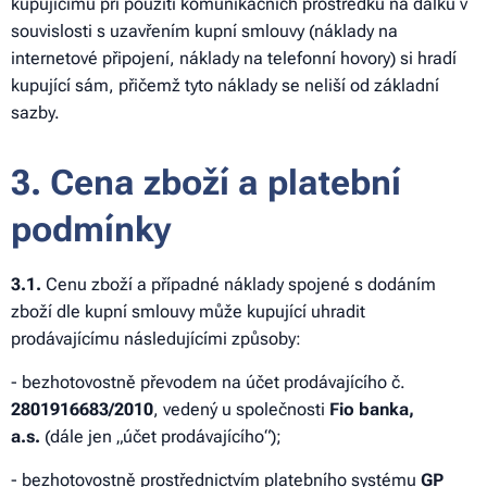
kupujícímu při použití komunikačních prostředků na dálku v
souvislosti s uzavřením kupní smlouvy (náklady na
internetové připojení, náklady na telefonní hovory) si hradí
kupující sám, přičemž tyto náklady se neliší od základní
sazby.
3. Cena zboží a platební
podmínky
3.1.
Cenu zboží a případné náklady spojené s dodáním
zboží dle kupní smlouvy může kupující uhradit
prodávajícímu následujícími způsoby:
- bezhotovostně převodem na účet prodávajícího č.
2801916683/2010
, vedený u společnosti
Fio banka,
a.s.
(dále jen „účet prodávajícího“);
- bezhotovostně prostřednictvím platebního systému
GP