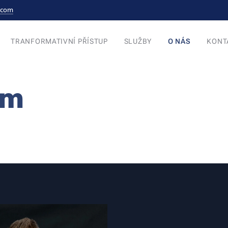
l.com
TRANFORMATIVNÍ PŘÍSTUP
SLUŽBY
O NÁS
KONT
ým