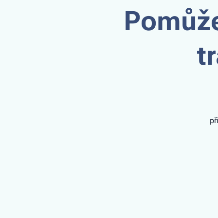
Pomůže
t
př