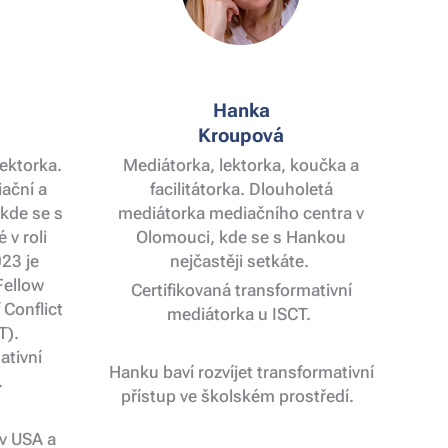
Hanka
Kroupová
lektorka.
Mediátorka, lektorka, koučka a
ační a
facilitátorka. Dlouholetá
kde se s
mediátorka mediačního centra v
 v roli
Olomouci, kde se s Hankou
23 je
nejčastěji setkáte.
Fellow
Certifikovaná transformativní
 Conflict
mediátorka u ISCT.
T).
ativní
Hanku baví rozvíjet transformativní
.
přístup ve školském prostředí.
 v USA a