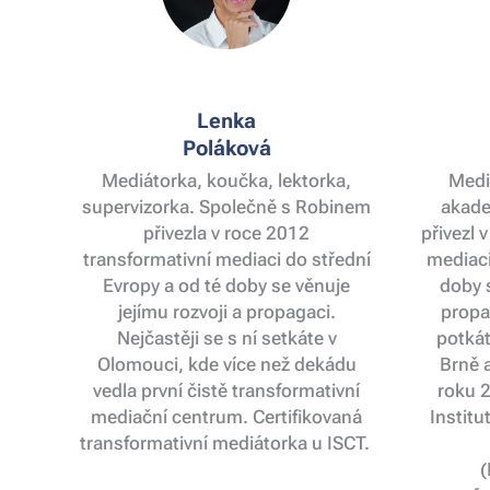
Lenka
Poláková
Mediátorka, koučka, lektorka,
Mediá
supervizorka. Společně s Robinem
akade
přivezla v roce 2012
přivezl 
transformativní mediaci do střední
mediaci
Evropy a od té doby se věnuje
doby s
jejímu rozvoji a propagaci.
propa
Nejčastěji se s ní setkáte v
potkát
Olomouci, kde více než dekádu
Brně a
vedla první čistě transformativní
roku 
mediační centrum. Certifikovaná
Institu
transformativní mediátorka u ISCT.
(