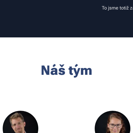
To jsme totiž z
Náš tým