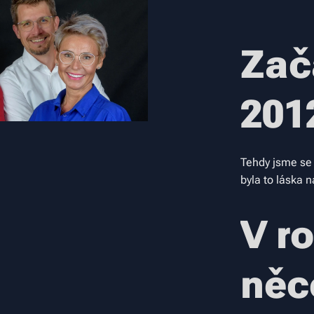
Zač
201
Tehdy jsme se 
byla to láska n
V r
něc