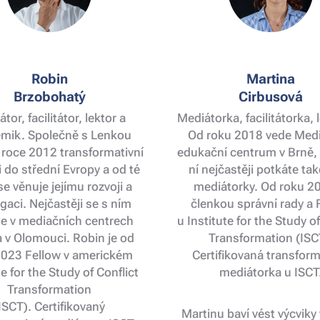
Robin
Martina
Brzobohatý
Cirbusová
tor, facilitátor, lektor a
Mediátorka, facilitátorka, 
mik. Společně s Lenkou
Od roku 2018 vede Medi
v roce 2012 transformativní
edukační centrum v Brně, 
 do střední Evropy a od té
ní nejčastěji potkáte také
e věnuje jejímu rozvoji a
mediátorky. Od roku 20
gaci. Nejčastěji se s ním
členkou správní rady a 
e v mediačních centrech
u Institute for the Study of
 v Olomouci. Robin je od
Transformation (ISC
2023 Fellow v americkém
Certifikovaná transform
te for the Study of Conflict
mediátorka u ISCT
Transformation
ISCT). Certifikovaný
Martinu baví vést výcviky