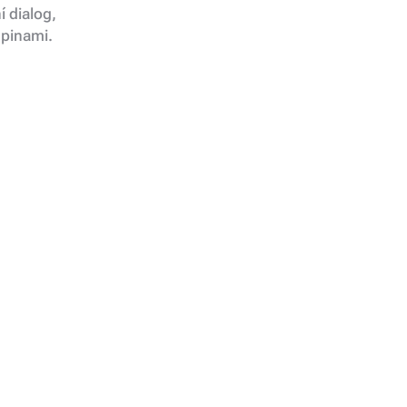
í dialog,
upinami.