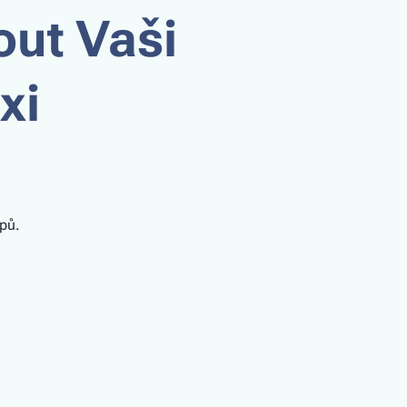
ut Vaši
xi
pů.