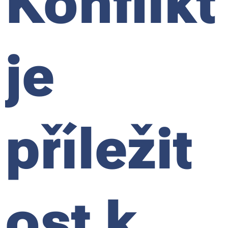
Konflikt
je
příležit
ost k