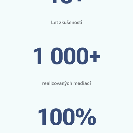
Let zkušeností
1 000+
realizovaných mediací
100%