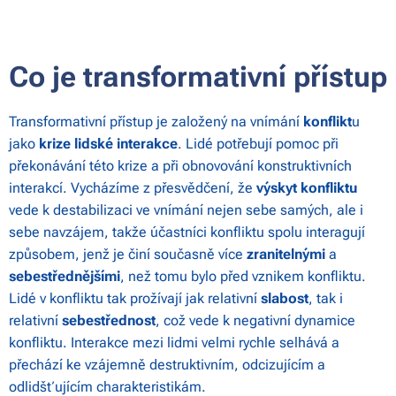
Co je transformativní přístup
Transformativní přístup je založený na vnímání
konflikt
u
jako
krize lidské interakce
. Lidé potřebují pomoc při
překonávání této krize a při obnovování konstruktivních
interakcí. Vycházíme z přesvědčení, že
výskyt konfliktu
vede k destabilizaci ve vnímání nejen sebe samých, ale i
sebe navzájem, takže účastníci konfliktu spolu interagují
způsobem, jenž je činí současně více
zranitelnými
a
sebestřednějšími
, než tomu bylo před vznikem konfliktu.
Lidé v konfliktu tak prožívají jak relativní
slabost
, tak i
relativní
sebestřednost
, což vede k negativní dynamice
konfliktu. Interakce mezi lidmi velmi rychle selhává a
přechází ke vzájemně destruktivním, odcizujícím a
odlidšťujícím charakteristikám.